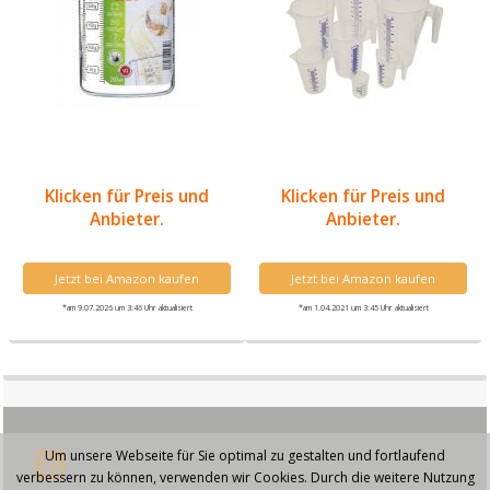
Klicken für Preis und
Klicken für Preis und
Anbieter.
Anbieter.
Jetzt bei Amazon kaufen
Jetzt bei Amazon kaufen
*am 9.07.2026 um 3:46 Uhr aktualisiert
*am 1.04.2021 um 3:45 Uhr aktualisiert
Um unsere Webseite für Sie optimal zu gestalten und fortlaufend
verbessern zu können, verwenden wir Cookies. Durch die weitere Nutzung