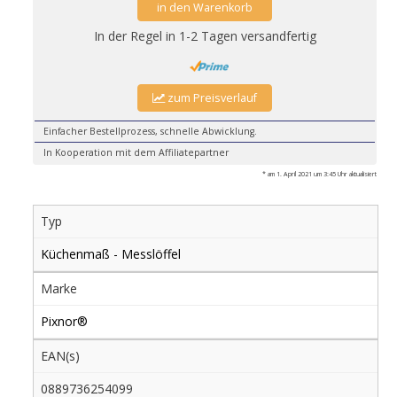
in den Warenkorb
In der Regel in 1-2 Tagen versandfertig
zum Preisverlauf
Einfacher Bestellprozess, schnelle Abwicklung.
In Kooperation mit dem Affiliatepartner
* am 1. April 2021 um 3:45 Uhr aktualisiert
Typ
Küchenmaß - Messlöffel
Marke
Pixnor®
EAN(s)
0889736254099