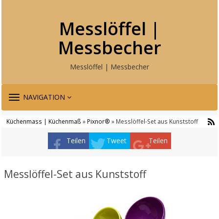
Messlöffel |
Messbecher
Messlöffel | Messbecher
TOGGLE
NAVIGATION
NAVIGATION
Küchenmass | Küchenmaß
»
Pixnor®
» Messlöffel-Set aus Kunststoff
Teilen
Tweet
Teilen
Messlöffel-Set aus Kunststoff