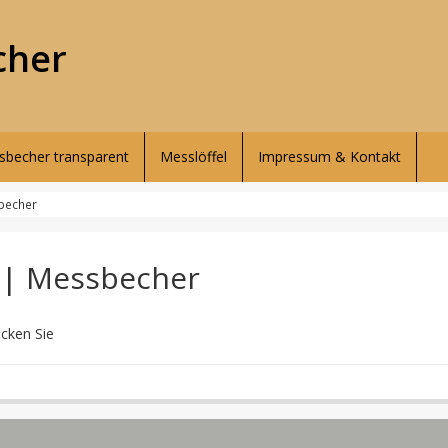
cher
becher transparent
Messlöffel
Impressum & Kontakt
sbecher
l | Messbecher
icken Sie